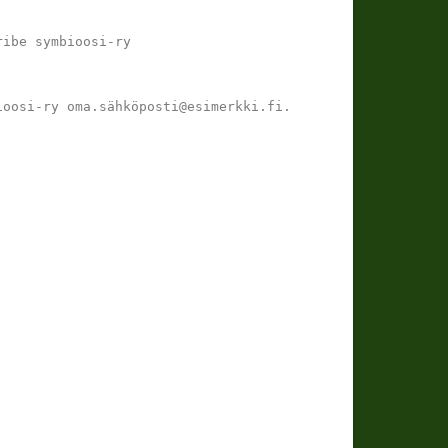
ribe symbioosi-ry
ioosi-ry oma.sähköposti@esimerkki.fi.