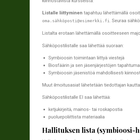
kiinnostavista kursseista.
Listalle liittyminen
tapahtuu lähettämällä osoit
. Seuraa sähköp
oma.sähköposti@esimerkki.fi
Listalta erotaan lähettämällä osoitteeseen major
Sähköpostilistalle saa lähettää suoraan:
Symbioosin toimintaan liittyä viestejä
Biosfäärin ja sen jäsenjärjestöjen tapahtuma
Symbioosin jäsenistöä mahdollisesti kiinnosta
Muut ilmoitusasiat lähetetään tiedottajan kautta
Sähköpostilistalle EI saa lähettää:
ketjukirjeitä, mainos- tai roskapostia
puoluepoliittista materiaalia
Hallituksen lista (symbioosi-h (