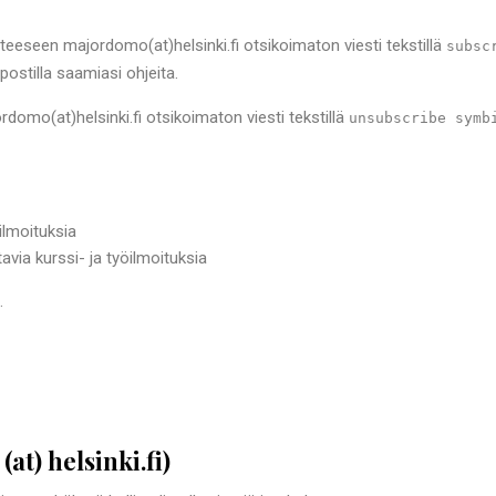
teeseen majordomo(at)helsinki.fi otsikoimaton viesti tekstillä
subsc
ostilla saamiasi ohjeita.
domo(at)helsinki.fi otsikoimaton viesti tekstillä
unsubscribe symb
ilmoituksia
via kurssi- ja työilmoituksia
.
at) helsinki.fi)